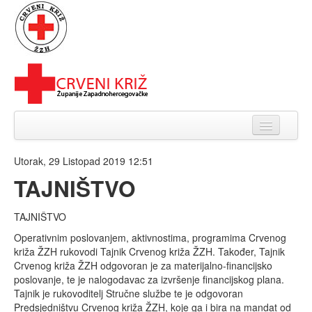
Naslovnica
Utorak, 29 Listopad 2019 12:51
O nama
TAJNIŠTVO
Organizacija
TAJNIŠTVO
Kalendar akcija DDK
Operativnim poslovanjem, aktivnostima, programima Crvenog
križa ŽZH rukovodi Tajnik Crvenog križa ŽZH. Također, Tajnik
Novosti
Crvenog križa ŽZH odgovoran je za materijalno-financijsko
poslovanje, te je nalogodavac za izvršenje financijskog plana.
Galerija
Tajnik je rukovoditelj Stručne službe te je odgovoran
Predsjedništvu Crvenog križa ŽZH, koje ga i bira na mandat od