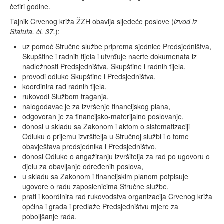
Kontakt
četiri godine.
Tajnik Crvenog križa ŽZH obavlja sljedeće poslove (
izvod iz
Učlani se
Statuta, čl. 37.
):
Doniraj
uz pomoć Stručne službe priprema sjednice Predsjedništva,
Skupštine i radnih tijela i utvrđuje nacrte dokumenata iz
nadležnosti Predsjedništva, Skupštine i radnih tijela,
provodi odluke Skupštine i Predsjedništva,
koordinira rad radnih tijela,
rukovodi Službom traganja,
nalogodavac je za izvršenje financijskog plana,
odgovoran je za financijsko-materijalno poslovanje,
donosi u skladu sa Zakonom i aktom o sistematizaciji
Odluku o prijemu izvršitelja u Stručnoj službi i o tome
obavještava predsjednika i Predsjedništvo,
donosi Odluke o angažiranju izvršitelja za rad po ugovoru o
djelu za obavljanje određenih poslova,
u skladu sa Zakonom i financijskim planom potpisuje
ugovore o radu zaposlenicima Stručne službe,
prati i koordinira rad rukovodstva organizacija Crvenog križa
općina i grada i predlaže Predsjedništvu mjere za
poboljšanje rada.