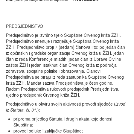
PREDSJEDNIŠTVO
Predsjedništvo je izvršno tijelo Skupštine Crvenog križa ŽZH.
Predsjedništvo imenuje i razrješuje Skupština Crvenog križa
ŽZH. Predsjedništvo broji 7 (sedam) članova i to: po jedan član
iz općinskih i gradske organizacije Crvenog križa u ŽZH, jedan
član iz reda Konferencije mladih, jedan član iz Uprave Civilne
zaštite ŽZH i jedan istaknuti član Crvenog križa iz područja
zdravstva, socijalne politike i obrazovanja. Članovi
Predsjedništva se biraju iz reda zastupnika Skupštine Crvenog
križa ŽZH. Mandat saziva Predsjedništva je četiri godine.
Radom Predsjedništva rukovodi predsjednik Predsjedništva,
ujedno predsjednik Crvenog križa ŽZH.
Predsjedništvo u okviru svojih aktivnosti provodi sljedeće (
izvod
iz Statuta, čl. 31.
):
priprema prijedlog Statuta i drugih akata koje donosi
Skupština;
provodi odluke i zaključke Skupštine;