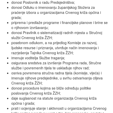
donosi Poslovnik o radu Predsjedništva;
donosi Odluku o imenovanju županijskog Stožera za
praćenje izbora u organizacijama Crvenog križa općina i
grada;
priprema i predlaže programe i financijske planove i brine se
o njihovom izvršavanju;
donosi Pravilnik o sistematizaciji radnih mjesta u Stručnoj
službi Crvenog križa ŽZH;
posebnom odlukom, a na prijedlog Komisije za razvoj,
ljudske resurse i priznanja, utvrđuje način imenovanja i
razrješenja Tajnika Crvenog križa ŽZH;
imenuje voditelja Službe traganja;
osigurava sredstva za izvršenje Programa rada, Stručne
službe i povremenih tijela te usklađuje njihov rad;
osniva povremena stručna radna tijela (komisije, vijeća) i
imenuje njihove predsjednike, u svrhu ostvarivanja ciljeva
Crvenog križa ŽZH;
donosi procedure kojima se bliže određuju politike
poslovanja Crvenog križa ŽZH;
daje suglasnost na statute organizacija Crvenog križa
općina i grada;
prati i ocjenjuje stanje i aktivnosti u organizacijama Crvenog