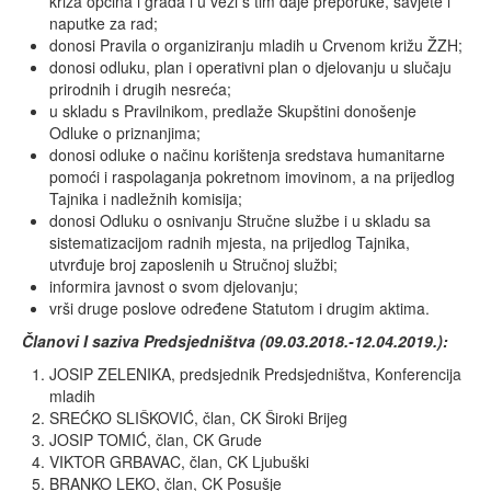
križa općina i grada i u vezi s tim daje preporuke, savjete i
naputke za rad;
donosi Pravila o organiziranju mladih u Crvenom križu ŽZH;
donosi odluku, plan i operativni plan o djelovanju u slučaju
prirodnih i drugih nesreća;
u skladu s Pravilnikom, predlaže Skupštini donošenje
Odluke o priznanjima;
donosi odluke o načinu korištenja sredstava humanitarne
pomoći i raspolaganja pokretnom imovinom, a na prijedlog
Tajnika i nadležnih komisija;
donosi Odluku o osnivanju Stručne službe i u skladu sa
sistematizacijom radnih mjesta, na prijedlog Tajnika,
utvrđuje broj zaposlenih u Stručnoj službi;
informira javnost o svom djelovanju;
vrši druge poslove određene Statutom i drugim aktima.
Članovi I saziva Predsjedništva (09.03.2018.-12.04.2019.):
JOSIP ZELENIKA, predsjednik Predsjedništva, Konferencija
mladih
SREĆKO SLIŠKOVIĆ, član, CK Široki Brijeg
JOSIP TOMIĆ, član, CK Grude
VIKTOR GRBAVAC, član, CK Ljubuški
BRANKO LEKO, član, CK Posušje