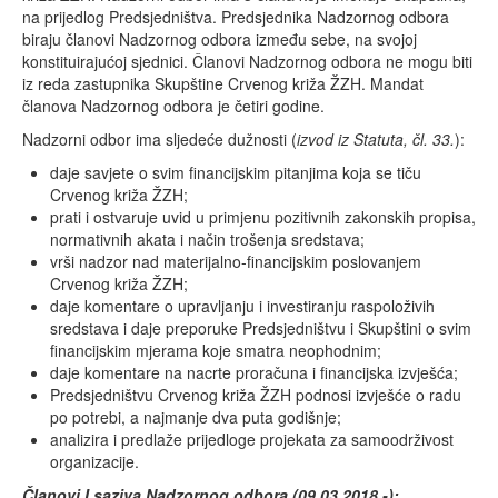
na prijedlog Predsjedništva. Predsjednika Nadzornog odbora
biraju članovi Nadzornog odbora između sebe, na svojoj
konstituirajućoj sjednici. Članovi Nadzornog odbora ne mogu biti
iz reda zastupnika Skupštine Crvenog križa ŽZH. Mandat
članova Nadzornog odbora je četiri godine.
Nadzorni odbor ima sljedeće dužnosti (
izvod iz Statuta, čl. 33.
):
daje savjete o svim financijskim pitanjima koja se tiču
Crvenog križa ŽZH;
prati i ostvaruje uvid u primjenu pozitivnih zakonskih propisa,
normativnih akata i način trošenja sredstava;
vrši nadzor nad materijalno-financijskim poslovanjem
Crvenog križa ŽZH;
daje komentare o upravljanju i investiranju raspoloživih
sredstava i daje preporuke Predsjedništvu i Skupštini o svim
financijskim mjerama koje smatra neophodnim;
daje komentare na nacrte proračuna i financijska izvješća;
Predsjedništvu Crvenog križa ŽZH podnosi izvješće o radu
po potrebi, a najmanje dva puta godišnje;
analizira i predlaže prijedloge projekata za samoodrživost
organizacije.
Članovi I saziva Nadzornog odbora (09.03.2018.-):