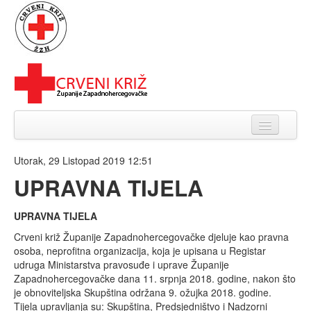
Naslovnica
Utorak, 29 Listopad 2019 12:51
O nama
UPRAVNA TIJELA
Organizacija
UPRAVNA TIJELA
Kalendar akcija DDK
Crveni križ Županije Zapadnohercegovačke djeluje kao pravna
osoba, neprofitna organizacija, koja je upisana u Registar
Novosti
udruga Ministarstva pravosuđe i uprave Županije
Zapadnohercegovačke dana 11. srpnja 2018. godine, nakon što
Galerija
je obnoviteljska Skupština održana 9. ožujka 2018. godine.
Tijela upravljanja su: Skupština, Predsjedništvo i Nadzorni