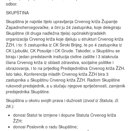
Kontakt
odbor.
SKUPŠTINA
Učlani se
Skupština je najviše tijelo upravljanja Crvenog križa Županije
Doniraj
Zapadnohercegovačke, a čini ju 24 zastupnika, koje delegiraju
Skupštine (ili druga nadležna tijela) općinskih/gradskih
organizacija Crvenog križa koje djeluju u strukturi Crvenog križa
ŽZH, i to: 5 zastupnika iz CK Široki Brijeg, te po 4 zastupnika iz
CK Ljubuški, CK Posušje i CK Grude. Također, u Skupštinu se
biraju i jedan predstavnik insitucija civilne zaštite i 3 istaknuta
člana Crvenog križa iz oblasti zdravstva, socijalne politike i
obrazovanja, i to na prijedlog Predsjedništva Crvenog križa ŽZH.
Isto tako, Konferencija mladih Crvenog križa ŽZH bira 3
zastupnika u Skupštinu Crvenog križa ŽZH. Radom Skupštine
rukovodi predsjednik, a u slučaju njegove spriječenosti, zamjenik
predsjednika Skupštine.
Skupština u okviru svojih prava i dužnosti (
izvod iz Statuta, čl.
28.
):
donosi Statut te izmjene i dopune Statuta Crvenog križa
ŽZH;
donosi Poslovnik o radu Skupštine;