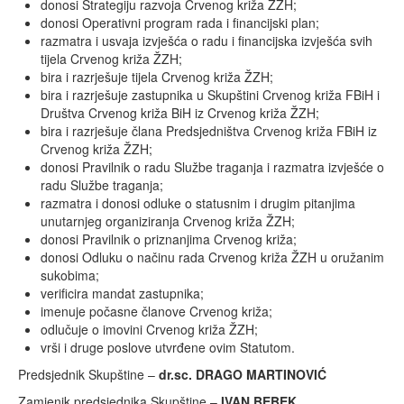
donosi Strategiju razvoja Crvenog križa ŽZH;
donosi Operativni program rada i financijski plan;
razmatra i usvaja izvješća o radu i financijska izvješća svih
tijela Crvenog križa ŽZH;
bira i razrješuje tijela Crvenog križa ŽZH;
bira i razrješuje zastupnika u Skupštini Crvenog križa FBiH i
Društva Crvenog križa BiH iz Crvenog križa ŽZH;
bira i razrješuje člana Predsjedništva Crvenog križa FBiH iz
Crvenog križa ŽZH;
donosi Pravilnik o radu Službe traganja i razmatra izvješće o
radu Službe traganja;
razmatra i donosi odluke o statusnim i drugim pitanjima
unutarnjeg organiziranja Crvenog križa ŽZH;
donosi Pravilnik o priznanjima Crvenog križa;
donosi Odluku o načinu rada Crvenog križa ŽZH u oružanim
sukobima;
verificira mandat zastupnika;
imenuje počasne članove Crvenog križa;
odlučuje o imovini Crvenog križa ŽZH;
vrši i druge poslove utvrđene ovim Statutom.
Predsjednik Skupštine –
dr.sc. DRAGO MARTINOVIĆ
Zamjenik predsjednika Skupštine –
IVAN BEBEK