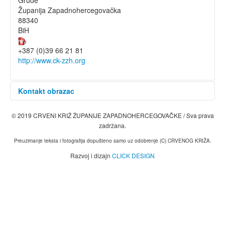
Grude
Kontakt
Županija Zapadnohercegovačka
88340
Učlani se
BiH
Doniraj
+387 (0)39 66 21 81
http://www.ck-zzh.org
Kontakt obrazac
© 2019 CRVENI KRIŽ ŽUPANIJE ZAPADNOHERCEGOVAČKE / Sva prava
Pošalji e-mail
zadržana.
*
Obavezno polje
Preuzimanje teksta i fotografija dopušteno samo uz odobrenje (C) CRVENOG KRIŽA.
Razvoj i dizajn
CLICK DESIGN
Ime
*
E-mail
*