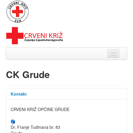
Naslovnica
CK Grude
O nama
Organizacija
Kontakt
Kalendar akcija DDK
CRVENI KRIŽ OPĆINE GRUDE
Novosti
Galerija
Dr. Franje Tuđmana br. 83